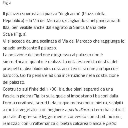
Fig. a
Il palazzo sovrasta la piazza “degli archi” (Piazza della
Repubblica) e la Via del Mercato, stagliandosi nel panorama di
Ibla, ben visibile anche dal sagrato di Santa Maria delle
Scale
(Fig. a)
.
Vi si accede da una scalinata di Via del Mercato che raggiunge lo
spazio antistante il palazzo.
La posizione del portone d’ingresso al palazzo non è
simmetrica in quanto è realizzata nella estremità destra del
prospetto, disubbidendo, così, ai criteri di simmetria tipici del
barocco. Ciò fa pensare ad una interruzione nella costruzione
del palazzo.
Costruito sul finire del 1700, è a due piani separati da una
fascia in pietra
(Fig. b)
sulla quale si impostano i balconi dalla
forma curvilinea, sorretti da cinque mensoloni in pietra, scolpiti
a motivi vegetali e con ringhiere a
petto d’oca
in ferro battuto. Il
portale d’ingresso è leggermente convesso con stipiti bicromi,
realizzati con un’alternanza di pietra calcarea bianca e
pietra