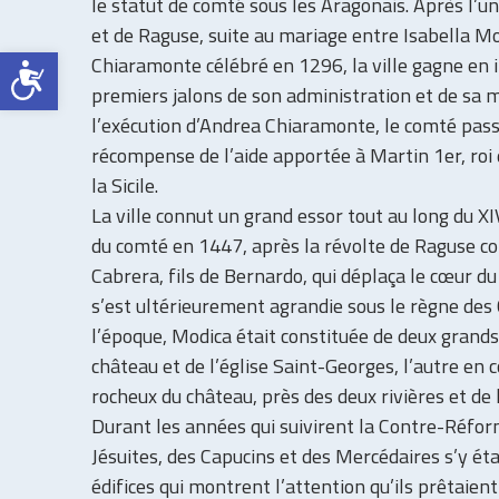
le statut de comté sous les Aragonais. Après l’un
et de Raguse, suite au mariage entre Isabella M
Ouvrir la barre d’outils
Chiaramonte célébré en 1296, la ville gagne en 
premiers jalons de son administration et de sa mi
l’exécution d’Andrea Chiaramonte, le comté pas
récompense de l’aide apportée à Martin 1er, roi
la Sicile.
La ville connut un grand essor tout au long du XIVe
du comté en 1447, après la révolte de Raguse c
Cabrera, fils de Bernardo, qui déplaça le cœur du
s’est ultérieurement agrandie sous le règne des
l’époque, Modica était constituée de deux grands 
château et de l’église Saint-Georges, l’autre en 
rocheux du château, près des deux rivières et de l
Durant les années qui suivirent la Contre-Réfo
Jésuites, des Capucins et des Mercédaires s’y éta
édifices qui montrent l’attention qu’ils prêtaie