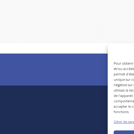
Pour obtenir
et/ou accéder
permet d'éla
unique sur c
négative sur 
utilisez la 
de l'apparei
comportement
accepter le c
fonctions.
Gérer les ser