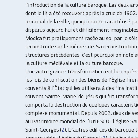
l’introduction de la culture baroque. Les deux art
dont le lit a été recouvert après la crue de 1902,
principal de la ville, quoiqu’encore caractérisé p
disparus aujourd’hui et difficilement imaginables
Modica fut pratiquement rasée au sol par le séi
reconstruite sur le même site. Sa reconstruction 
structures précédentes, c’est pourquoi on note 
la culture médiévale et la culture baroque.
Une autre grande transformation eut lieu après l’
les lois de confiscation des biens de l’Église fi
couvents à l’État qui les utilisera à des fins inst
couvent Sainte-Marie-de-Jésus qui fut transform
comporta la destruction de quelques caractéristi
complexe monumental. Depuis 2002, deux de se
au Patrimoine mondial de l’UNESCO : l’église Sai
Saint-Georges (
2
). D’autres édifices du baroque 
remarquable : l’église du Carmel (
3
); l’église de