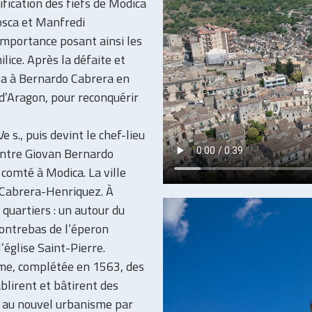
ification des fiefs de Modica
osca et Manfredi
importance posant ainsi les
lice. Après la défaite et
sa à Bernardo Cabrera en
 d’Aragon, pour reconquérir
 s., puis devint le chef-lieu
ontre Giovan Bernardo
 comté à Modica. La ville
 Cabrera-Henriquez. À
quartiers : un autour du
contrebas de l’éperon
’église Saint-Pierre.
rme, complétée en 1563, des
blirent et bâtirent des
nt au nouvel urbanisme par