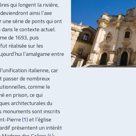
ères qui longent la rivière,
 deviendront ainsi l’axe
ar une série de ponts qui ont
 dans le contexte actuel.
sme de 1693, puis
fut réalisée sur les
aujourd’hui l’amalgame entre
unification italienne, car
rent passer de nombreux
itutionnelles, comme le
é en prison, ce qui
ques architecturales du
s monuments sont inscrits
nt-Pierre (
1
) et l’église
tardif présentent un intérêt
 la Madone des Grâces (
4
);